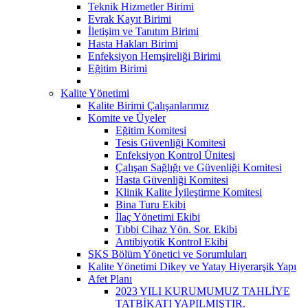
Teknik Hizmetler Birimi
Evrak Kayıt Birimi
İletişim ve Tanıtım Birimi
Hasta Hakları Birimi
Enfeksiyon Hemşireliği Birimi
Eğitim Birimi
Kalite Yönetimi
Kalite Birimi Çalışanlarımız
Komite ve Üyeler
Eğitim Komitesi
Tesis Güvenliği Komitesi
Enfeksiyon Kontrol Ünitesi
Çalışan Sağlığı ve Güvenliği Komitesi
Hasta Güvenliği Komitesi
Klinik Kalite İyileştirme Komitesi
Bina Turu Ekibi
İlaç Yönetimi Ekibi
Tıbbi Cihaz Yön. Sor. Ekibi
Antibiyotik Kontrol Ekibi
SKS Bölüm Yönetici ve Sorumluları
Kalite Yönetimi Dikey ve Yatay Hiyerarşik Yapı
Afet Planı
2023 YILI KURUMUMUZ TAHLİYE
TATBİKATI YAPILMIŞTIR.