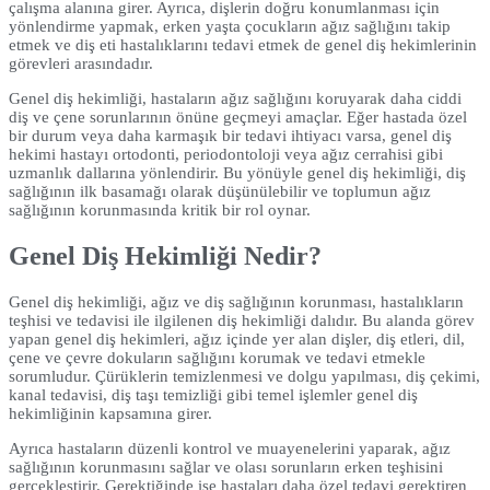
çalışma alanına girer. Ayrıca, dişlerin doğru konumlanması için
yönlendirme yapmak, erken yaşta çocukların ağız sağlığını takip
etmek ve diş eti hastalıklarını tedavi etmek de genel diş hekimlerinin
görevleri arasındadır.
Genel diş hekimliği, hastaların ağız sağlığını koruyarak daha ciddi
diş ve çene sorunlarının önüne geçmeyi amaçlar. Eğer hastada özel
bir durum veya daha karmaşık bir tedavi ihtiyacı varsa, genel diş
hekimi hastayı ortodonti, periodontoloji veya ağız cerrahisi gibi
uzmanlık dallarına yönlendirir. Bu yönüyle genel diş hekimliği, diş
sağlığının ilk basamağı olarak düşünülebilir ve toplumun ağız
sağlığının korunmasında kritik bir rol oynar.
Genel Diş Hekimliği Nedir?
Genel diş hekimliği, ağız ve diş sağlığının korunması, hastalıkların
teşhisi ve tedavisi ile ilgilenen diş hekimliği dalıdır. Bu alanda görev
yapan genel diş hekimleri, ağız içinde yer alan dişler, diş etleri, dil,
çene ve çevre dokuların sağlığını korumak ve tedavi etmekle
sorumludur. Çürüklerin temizlenmesi ve dolgu yapılması, diş çekimi,
kanal tedavisi, diş taşı temizliği gibi temel işlemler genel diş
hekimliğinin kapsamına girer.
Ayrıca hastaların düzenli kontrol ve muayenelerini yaparak, ağız
sağlığının korunmasını sağlar ve olası sorunların erken teşhisini
gerçekleştirir. Gerektiğinde ise hastaları daha özel tedavi gerektiren