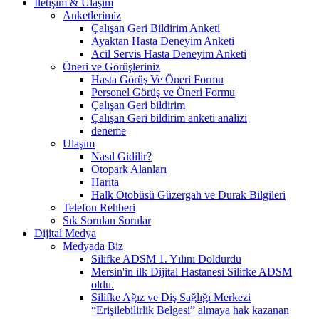
İletişim & Ulaşım
Anketlerimiz
Çalışan Geri Bildirim Anketi
Ayaktan Hasta Deneyim Anketi
Acil Servis Hasta Deneyim Anketi
Öneri ve Görüşleriniz
Hasta Görüş Ve Öneri Formu
Personel Görüş ve Öneri Formu
Çalışan Geri bildirim
Çalışan Geri bildirim anketi analizi
deneme
Ulaşım
Nasıl Gidilir?
Otopark Alanları
Harita
Halk Otobüsü Güzergah ve Durak Bilgileri
Telefon Rehberi
Sık Sorulan Sorular
Dijital Medya
Medyada Biz
Silifke ADSM 1. Yılını Doldurdu
Mersin'in ilk Dijital Hastanesi Silifke ADSM
oldu.
Silifke Ağız ve Diş Sağlığı Merkezi
“Erişilebilirlik Belgesi” almaya hak kazanan