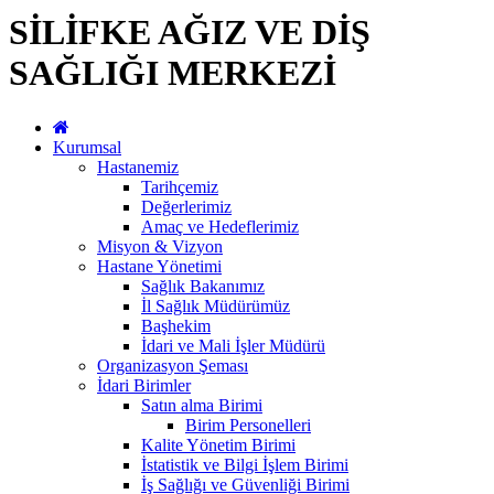
SİLİFKE AĞIZ VE DİŞ
SAĞLIĞI MERKEZİ
Kurumsal
Hastanemiz
Tarihçemiz
Değerlerimiz
Amaç ve Hedeflerimiz
Misyon & Vizyon
Hastane Yönetimi
Sağlık Bakanımız
İl Sağlık Müdürümüz
Başhekim
İdari ve Mali İşler Müdürü
Organizasyon Şeması
İdari Birimler
Satın alma Birimi
Birim Personelleri
Kalite Yönetim Birimi
İstatistik ve Bilgi İşlem Birimi
İş Sağlığı ve Güvenliği Birimi