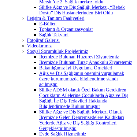
Mersin’de 2. Sağlık merkezi oldu.
Silifke Ağız ve Diş Sağlığı Merkezi, “Bebek
Dostu” Diş Hastanelerinden Biri Oldu
İletişim & Tanıtım Faaliyetleri
E-Bülten
Toplantı & Organizasyonlar
Sağlık Takvimi
Fotoğraf Galerisi
Videolarımız
Sosyal Sorumluluk Projelerimiz
İlçemizde Bulunan Huzurevi Ziyaretemiz
İlçemizde Bulunan Turaç Anaokulu Ziyaretemiz
Bakanlığımız İyi Uygulama Örnekleri
Ağız ve Diş Sağlığının önemini vurgulamak
üzere kurumumuzda bilgilendirme standı
açılmıştır.
Silifke ADSM olarak Özel Bakım Gerektiren
Çocukların Ailelerine Çocuklarda Ağız ve Diş
Sağlığı İle Diş Tedavileri Hakkında
Bilgilendirmede Bulunulmuştur
Silifke Ağız ve Diş Sağlığı Merkezi Olarak
İlçemizde Gelen Depremzedelere Kaldıkları
Yerlerde Ağız ve Diş Sağlığı Kontrolleri
Gerçekleştirilmiştir.
Evde Sağlık Hizmetimiz