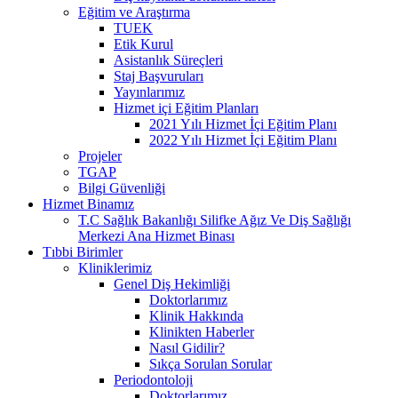
Eğitim ve Araştırma
TUEK
Etik Kurul
Asistanlık Süreçleri
Staj Başvuruları
Yayınlarımız
Hizmet içi Eğitim Planları
2021 Yılı Hizmet İçi Eğitim Planı
2022 Yılı Hizmet İçi Eğitim Planı
Projeler
TGAP
Bilgi Güvenliği
Hizmet Binamız
T.C Sağlık Bakanlığı Silifke Ağız Ve Diş Sağlığı
Merkezi Ana Hizmet Binası
Tıbbi Birimler
Kliniklerimiz
Genel Diş Hekimliği
Doktorlarımız
Klinik Hakkında
Klinikten Haberler
Nasıl Gidilir?
Sıkça Sorulan Sorular
Periodontoloji
Doktorlarımız