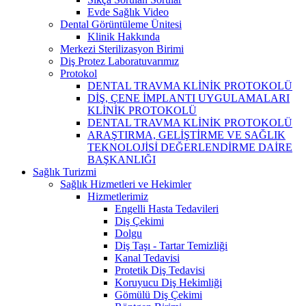
Evde Sağlık Video
Dental Görüntüleme Ünitesi
Klinik Hakkında
Merkezi Sterilizasyon Birimi
Diş Protez Laboratuvarımız
Protokol
DENTAL TRAVMA KLİNİK PROTOKOLÜ
DİŞ, ÇENE İMPLANTI UYGULAMALARI
KLİNİK PROTOKOLÜ
DENTAL TRAVMA KLİNİK PROTOKOLÜ
ARAŞTIRMA, GELİŞTİRME VE SAĞLIK
TEKNOLOJİSİ DEĞERLENDİRME DAİRE
BAŞKANLIĞI
Sağlık Turizmi
Sağlık Hizmetleri ve Hekimler
Hizmetlerimiz
Engelli Hasta Tedavileri
Diş Çekimi
Dolgu
Diş Taşı - Tartar Temizliği
Kanal Tedavisi
Protetik Diş Tedavisi
Koruyucu Diş Hekimliği
Gömülü Diş Çekimi