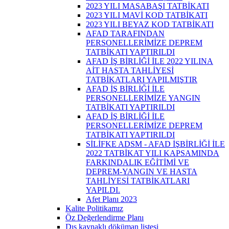
2023 YILI MASABAŞI TATBİKATI
2023 YILI MAVİ KOD TATBİKATI
2023 YILI BEYAZ KOD TATBİKATI
AFAD TARAFINDAN
PERSONELLERİMİZE DEPREM
TATBİKATI YAPTIRILDI
AFAD İŞ BİRLİĞİ İLE 2022 YILINA
AİT HASTA TAHLİYESİ
TATBİKATLARI YAPILMIŞTIR
AFAD İŞ BİRLİĞİ İLE
PERSONELLERİMİZE YANGIN
TATBİKATI YAPTIRILDI
AFAD İŞ BİRLİĞİ İLE
PERSONELLERİMİZE DEPREM
TATBİKATI YAPTIRILDI
SİLİFKE ADSM - AFAD İŞBİRLİĞİ İLE
2022 TATBİKAT YILI KAPSAMINDA
FARKINDALIK EĞİTİMİ VE
DEPREM-YANGIN VE HASTA
TAHLİYESİ TATBİKATLARI
YAPILDI.
Afet Planı 2023
Kalite Politikamız
Öz Değerlendirme Planı
Dış kaynaklı döküman listesi