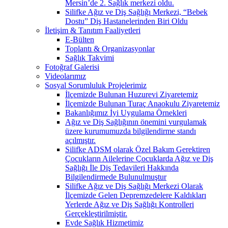
Mersin’de 2. Sağlık merkezi oldu.
Silifke Ağız ve Diş Sağlığı Merkezi, “Bebek
Dostu” Diş Hastanelerinden Biri Oldu
İletişim & Tanıtım Faaliyetleri
E-Bülten
Toplantı & Organizasyonlar
Sağlık Takvimi
Fotoğraf Galerisi
Videolarımız
Sosyal Sorumluluk Projelerimiz
İlçemizde Bulunan Huzurevi Ziyaretemiz
İlçemizde Bulunan Turaç Anaokulu Ziyaretemiz
Bakanlığımız İyi Uygulama Örnekleri
Ağız ve Diş Sağlığının önemini vurgulamak
üzere kurumumuzda bilgilendirme standı
açılmıştır.
Silifke ADSM olarak Özel Bakım Gerektiren
Çocukların Ailelerine Çocuklarda Ağız ve Diş
Sağlığı İle Diş Tedavileri Hakkında
Bilgilendirmede Bulunulmuştur
Silifke Ağız ve Diş Sağlığı Merkezi Olarak
İlçemizde Gelen Depremzedelere Kaldıkları
Yerlerde Ağız ve Diş Sağlığı Kontrolleri
Gerçekleştirilmiştir.
Evde Sağlık Hizmetimiz