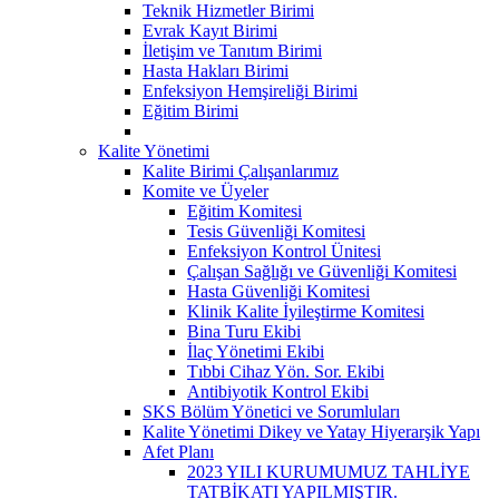
Teknik Hizmetler Birimi
Evrak Kayıt Birimi
İletişim ve Tanıtım Birimi
Hasta Hakları Birimi
Enfeksiyon Hemşireliği Birimi
Eğitim Birimi
Kalite Yönetimi
Kalite Birimi Çalışanlarımız
Komite ve Üyeler
Eğitim Komitesi
Tesis Güvenliği Komitesi
Enfeksiyon Kontrol Ünitesi
Çalışan Sağlığı ve Güvenliği Komitesi
Hasta Güvenliği Komitesi
Klinik Kalite İyileştirme Komitesi
Bina Turu Ekibi
İlaç Yönetimi Ekibi
Tıbbi Cihaz Yön. Sor. Ekibi
Antibiyotik Kontrol Ekibi
SKS Bölüm Yönetici ve Sorumluları
Kalite Yönetimi Dikey ve Yatay Hiyerarşik Yapı
Afet Planı
2023 YILI KURUMUMUZ TAHLİYE
TATBİKATI YAPILMIŞTIR.