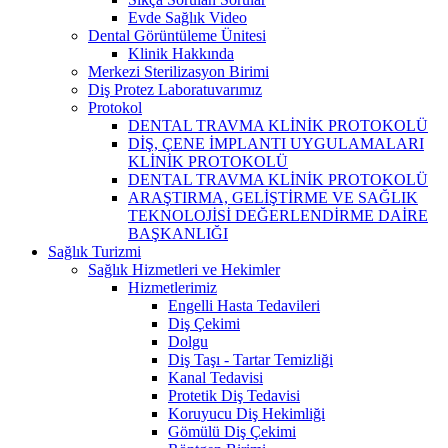
Evde Sağlık Video
Dental Görüntüleme Ünitesi
Klinik Hakkında
Merkezi Sterilizasyon Birimi
Diş Protez Laboratuvarımız
Protokol
DENTAL TRAVMA KLİNİK PROTOKOLÜ
DİŞ, ÇENE İMPLANTI UYGULAMALARI
KLİNİK PROTOKOLÜ
DENTAL TRAVMA KLİNİK PROTOKOLÜ
ARAŞTIRMA, GELİŞTİRME VE SAĞLIK
TEKNOLOJİSİ DEĞERLENDİRME DAİRE
BAŞKANLIĞI
Sağlık Turizmi
Sağlık Hizmetleri ve Hekimler
Hizmetlerimiz
Engelli Hasta Tedavileri
Diş Çekimi
Dolgu
Diş Taşı - Tartar Temizliği
Kanal Tedavisi
Protetik Diş Tedavisi
Koruyucu Diş Hekimliği
Gömülü Diş Çekimi