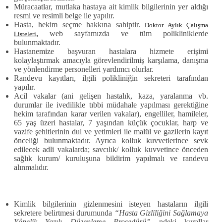
Müracaatlar, mutlaka hastaya ait kimlik bilgilerinin yer aldığı
resmi ve resimli belge ile yapılır.
Hasta, hekim seçme hakkına sahiptir.
Doktor Aylık Çalışma
,
web sayfamızda ve tüm polikliniklerde
Listeleri
bulunmaktadır.
Hastanemize başvuran hastalara hizmete erişimi
kolaylaştırmak amacıyla görevlendirilmiş
karşılama, danışma
ve yönlendirme personelleri
yardımcı olurlar.
Randevu kayıtları, ilgili polikliniğin sekreteri tarafından
yapılır.
Acil vakalar (ani gelişen hastalık, kaza, yaralanma vb.
durumlar ile ivedilikle tıbbi müdahale yapılması gerektiğine
hekim tarafından karar verilen vakalar), engelliler, hamileler,
65 yaş üzeri hastalar, 7 yaşından
küçük çocuklar, harp ve
vazife şehitlerinin dul ve yetimleri ile malül ve gazilerin kayıt
önceliği bulunmaktadır. Ayrıca kolluk kuvvetlerince sevk
edilecek adli vakalarda; savcılık/ kolluk kuvvetince önceden
sağlık kurum/ kuruluşuna bildirim yapılmalı ve randevu
alınmalıdır.
Kimlik bilgilerinin gizlenmesini isteyen hastaların ilgili
sekretere belirtmesi durumunda
“Hasta Gizliliğini Sağlamaya
Yönelik Yazılı Düzenleme Prosedürü”
ndeki kurallar