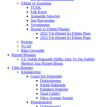
Eğitim ve Araştırma
TUEK
Etik Kurul
Asistanlık Süreçleri
Staj Başvuruları
Yayınlarımız
Hizmet içi Eğitim Planları
2021 Yılı Hizmet İçi Eğitim Planı
2022 Yılı Hizmet İçi Eğitim Planı
Projeler
TGAP
Bilgi Güvenliği
Hizmet Binamız
T.C Sağlık Bakanlığı Silifke Ağız Ve Diş Sağlığı
Merkezi Ana Hizmet Binası
Tıbbi Birimler
Kliniklerimiz
Genel Diş Hekimliği
Doktorlarımız
Klinik Hakkında
Klinikten Haberler
Nasıl Gidilir?
Sıkça Sorulan Sorular
Periodontoloji
Doktorlarımız