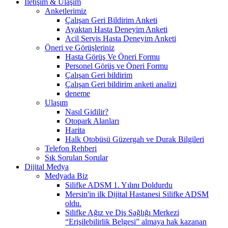
İletişim & Ulaşım
Anketlerimiz
Çalışan Geri Bildirim Anketi
Ayaktan Hasta Deneyim Anketi
Acil Servis Hasta Deneyim Anketi
Öneri ve Görüşleriniz
Hasta Görüş Ve Öneri Formu
Personel Görüş ve Öneri Formu
Çalışan Geri bildirim
Çalışan Geri bildirim anketi analizi
deneme
Ulaşım
Nasıl Gidilir?
Otopark Alanları
Harita
Halk Otobüsü Güzergah ve Durak Bilgileri
Telefon Rehberi
Sık Sorulan Sorular
Dijital Medya
Medyada Biz
Silifke ADSM 1. Yılını Doldurdu
Mersin'in ilk Dijital Hastanesi Silifke ADSM
oldu.
Silifke Ağız ve Diş Sağlığı Merkezi
“Erişilebilirlik Belgesi” almaya hak kazanan