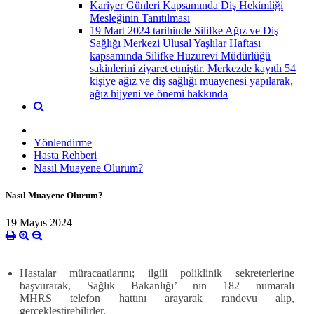
Kariyer Günleri Kapsamında Diş Hekimliği
Mesleğinin Tanıtılması
19 Mart 2024 tarihinde Silifke Ağız ve Diş
Sağlığı Merkezi Ulusal Yaşlılar Haftası
kapsamında Silifke Huzurevi Müdürlüğü
sakinlerini ziyaret etmiştir. Merkezde kayıtlı 54
kişiye ağız ve diş sağlığı muayenesi yapılarak,
ağız hijyeni ve önemi hakkında
Yönlendirme
Hasta Rehberi
Nasıl Muayene Olurum?
Nasıl Muayene Olurum?
19 Mayıs 2024
Hastalar müracaatlarını; ilgili poliklinik sekreterlerine
başvurarak, Sağlık Bakanlığı’ nın
182 numaralı
MHRS
telefon hattını arayarak randevu alıp,
gerçekleştirebilirler.