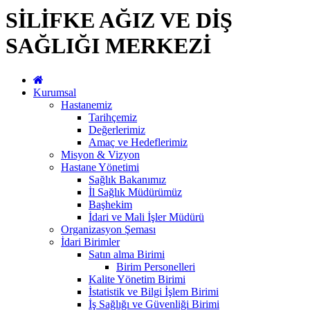
SİLİFKE AĞIZ VE DİŞ
SAĞLIĞI MERKEZİ
Kurumsal
Hastanemiz
Tarihçemiz
Değerlerimiz
Amaç ve Hedeflerimiz
Misyon & Vizyon
Hastane Yönetimi
Sağlık Bakanımız
İl Sağlık Müdürümüz
Başhekim
İdari ve Mali İşler Müdürü
Organizasyon Şeması
İdari Birimler
Satın alma Birimi
Birim Personelleri
Kalite Yönetim Birimi
İstatistik ve Bilgi İşlem Birimi
İş Sağlığı ve Güvenliği Birimi