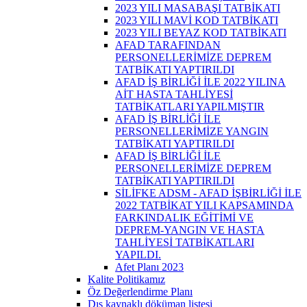
2023 YILI MASABAŞI TATBİKATI
2023 YILI MAVİ KOD TATBİKATI
2023 YILI BEYAZ KOD TATBİKATI
AFAD TARAFINDAN
PERSONELLERİMİZE DEPREM
TATBİKATI YAPTIRILDI
AFAD İŞ BİRLİĞİ İLE 2022 YILINA
AİT HASTA TAHLİYESİ
TATBİKATLARI YAPILMIŞTIR
AFAD İŞ BİRLİĞİ İLE
PERSONELLERİMİZE YANGIN
TATBİKATI YAPTIRILDI
AFAD İŞ BİRLİĞİ İLE
PERSONELLERİMİZE DEPREM
TATBİKATI YAPTIRILDI
SİLİFKE ADSM - AFAD İŞBİRLİĞİ İLE
2022 TATBİKAT YILI KAPSAMINDA
FARKINDALIK EĞİTİMİ VE
DEPREM-YANGIN VE HASTA
TAHLİYESİ TATBİKATLARI
YAPILDI.
Afet Planı 2023
Kalite Politikamız
Öz Değerlendirme Planı
Dış kaynaklı döküman listesi